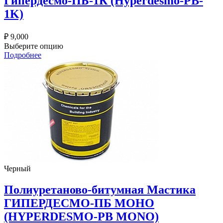
Гипердесмо-ПБ-1К (Hyperdesmo-PB-
1K)
₽
9,000
Выберите опцию
Подробнее
Черный
Полиуретаново-битумная Мастика
ГИПЕРДЕСМО-ПБ MOНO
(HYPERDESMO-PB MONO)